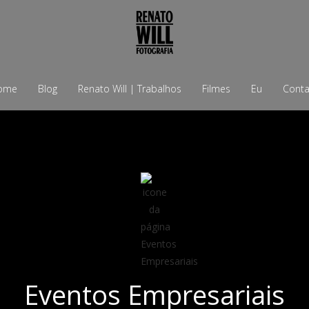
ome
Blog
Renato Will | Trabalhos
Filmes
Eu
Conta
Eventos Empresariais