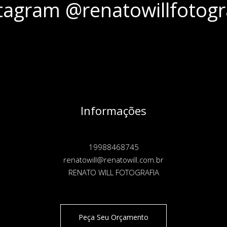
tagram @renatowillfotogr
Informações
19988468745
renatowill@renatowill.com.br
RENATO WILL FOTOGRAFIA
Peça Seu Orçamento