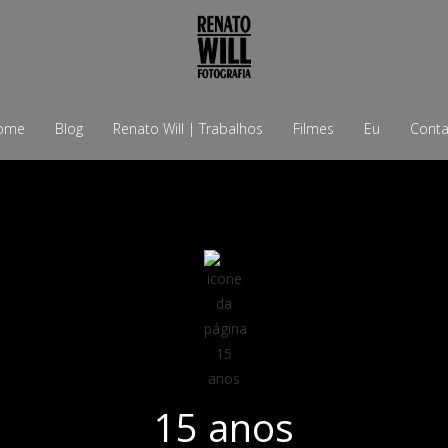
ome
Blog
Renato Will | Trabalhos
Filmes
Eu
Conta
15 anos