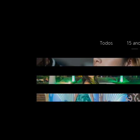
Todos
15 an
Gabi 15 anos
Amanda 15 anos - Chácara Flor de Li
Elis 15 anos