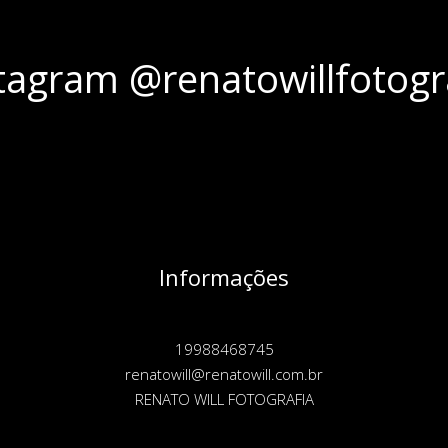
tagram @renatowillfotogr
Informações
19988468745
renatowill@renatowill.com.br
RENATO WILL FOTOGRAFIA